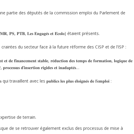
é une partie des députés de la commission emploi du Parlement de
𝐏𝐒, 𝐏𝐓𝐁, 𝐋𝐞𝐬 𝐄𝐧𝐠𝐚𝐠𝐞́𝐬 𝐞𝐭 𝐄́𝐜𝐨𝐥𝐨) étaient présents.
 craintes du secteur face à la future réforme des CISP et de l’ISP :
𝐭 𝐞𝐭 𝐝𝐞 𝐟𝐢𝐧𝐚𝐧𝐜𝐞𝐦𝐞𝐧𝐭 𝐬𝐭𝐚𝐛𝐥𝐞, 𝐫𝐞́𝐝𝐮𝐜𝐭𝐢𝐨𝐧 𝐝𝐞𝐬 𝐭𝐞𝐦𝐩𝐬 𝐝𝐞 𝐟𝐨𝐫𝐦𝐚𝐭𝐢𝐨𝐧, 𝐥𝐨𝐠𝐢𝐪𝐮𝐞 𝐝𝐞
𝐏, 𝐩𝐫𝐨𝐜𝐞𝐬𝐬𝐮𝐬 𝐝’𝐢𝐧𝐬𝐞𝐫𝐭𝐢𝐨𝐧 𝐫𝐢𝐠𝐢𝐝𝐞𝐬 𝐞𝐭 𝐢𝐧𝐚𝐝𝐚𝐩𝐭𝐞́𝐬…
𝐢𝐨𝐧 qui travaillent avec les 𝐩𝐮𝐛𝐥𝐢𝐜𝐬 𝐥𝐞𝐬 𝐩𝐥𝐮𝐬 𝐞́𝐥𝐨𝐢𝐠𝐧𝐞́𝐬 𝐝𝐞 𝐥’𝐞𝐦𝐩𝐥𝐨𝐢 :
xpertise de terrain.
isque de se retrouver également exclus des processus de mise à