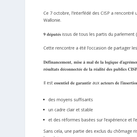
Ce 7 octobre, l’Interfédé des CISP a rencontr
Wallonie.
𝟗 𝐝𝐞́𝐩𝐮𝐭𝐞́𝐬 issus de tous les partis du parlement (𝐌𝐑, 
Cette rencontre a été l’occasion de partager les
𝐃𝐞́𝐟𝐢𝐧𝐚𝐧𝐜𝐞𝐦𝐞𝐧𝐭, 𝐦𝐢𝐬𝐞 𝐚̀ 𝐦𝐚𝐥 𝐝𝐞 𝐥𝐚 𝐥𝐨𝐠𝐢𝐪𝐮𝐞 𝐝’𝐚𝐠𝐫𝐞́𝐦𝐞
𝐫𝐞́𝐬𝐮𝐥𝐭𝐚𝐭𝐬 𝐝𝐞́𝐜𝐨𝐧𝐧𝐞𝐜𝐭𝐞́𝐞 𝐝𝐞 𝐥𝐚 𝐫𝐞́𝐚𝐥𝐢𝐭𝐞́ 𝐝𝐞𝐬 𝐩𝐮𝐛𝐥𝐢𝐜𝐬 𝐂𝐈
Il est 𝐞𝐬𝐬𝐞𝐧𝐭𝐢𝐞𝐥 𝐝𝐞 𝐠𝐚𝐫𝐚𝐧𝐭𝐢𝐫 aux 𝐚𝐜𝐭𝐞𝐮𝐫𝐬 𝐝𝐞 𝐥’𝐢𝐧𝐬𝐞𝐫
des moyens suffisants
un cadre clair et stable
et des réformes basées sur l’expérience et l’e
Sans cela, une partie des exclus du chômage r