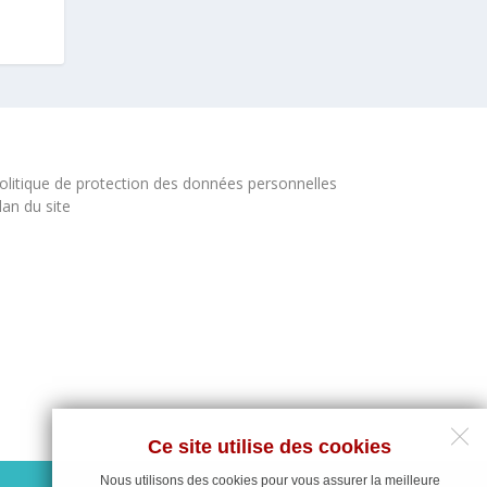
olitique de protection des données personnelles
lan du site
Ce site utilise des cookies
Nous utilisons des cookies pour vous assurer la meilleure
Maintenance du site : Deligraph