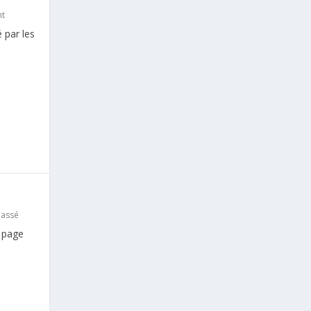
t
 par les
lassé
 page