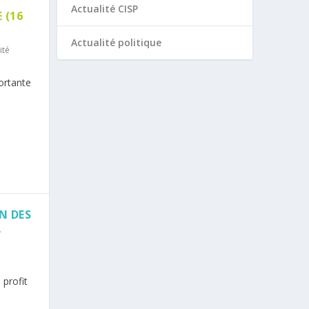
Actualité CISP
 (16
Actualité politique
ité
ortante
N DES
À
 profit