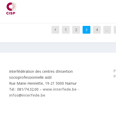
1
2
3
4
…
P
Interfédération des centres d’insertion
P
socioprofessionnelle asbl
Rue Marie-Henriette, 19-21 5000 Namur
Tel : 081/74.32.00 –
www.interfede.be
-
infos@interfede.be