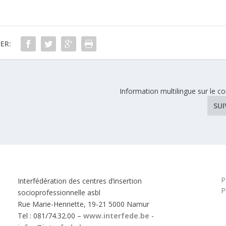
ER:
Information multilingue sur le c
SU
P
Interfédération des centres d’insertion
P
socioprofessionnelle asbl
Rue Marie-Henriette, 19-21 5000 Namur
Tel : 081/74.32.00 –
www.interfede.be
-