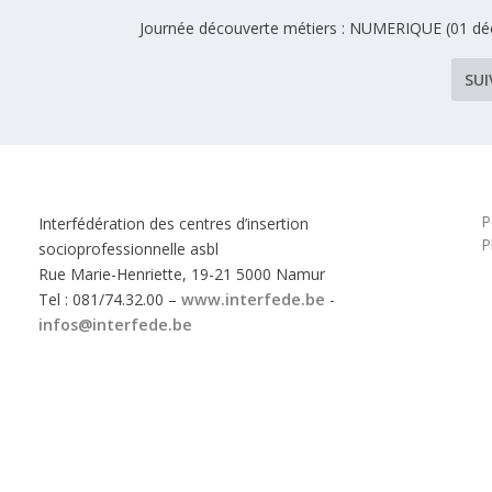
Journée découverte métiers : NUMERIQUE (01 d
SU
P
Interfédération des centres d’insertion
P
socioprofessionnelle asbl
Rue Marie-Henriette, 19-21 5000 Namur
Tel : 081/74.32.00 –
www.interfede.be
-
infos@interfede.be