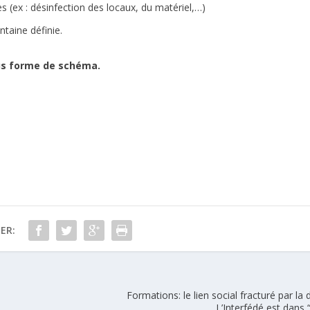
 (ex : désinfection des locaux, du matériel,…)
ntaine définie.
ous forme de schéma.
ER:
Formations: le lien social fracturé par la
L’Interfédé est dans