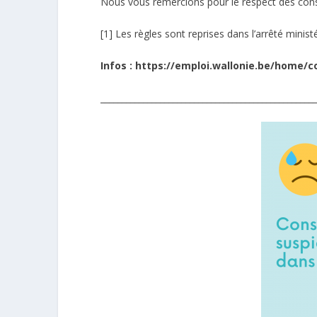
Nous vous remercions pour le respect des con
[1]
Les règles sont reprises dans
l’arrêté minis
Infos :
https://emploi.wallonie.be/home/
__________________________________________________