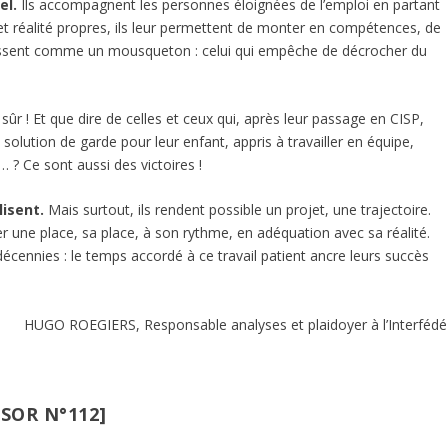
el.
Ils accompagnent les personnes éloignées de l’emploi en partant
et réalité propres, ils leur permettent de monter en compétences, de
 agissent comme un mousqueton : celui qui empêche de décrocher du
ûr ! Et que dire de celles et ceux qui, après leur passage en CISP,
olution de garde pour leur enfant, appris à travailler en équipe,
… ? Ce sont aussi des victoires !
lisent.
Mais surtout, ils rendent possible un projet, une trajectoire.
ver une place, sa place, à son rythme, en adéquation avec sa réalité.
 décennies : le temps accordé à ce travail patient ancre leurs succès
HUGO ROEGIERS, Responsable analyses et plaidoyer à l’Interfédé
SSOR N°112]