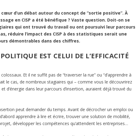
cœur d’un débat autour du concept de “sortie positive”. À
assage en CISP a été bénéfique ? Vaste question. Doit-on se
iaires qui ont trouvé du travail ou ont poursuivi leur parcours
as, réduire l’impact des CISP à des statistiques serait une
jours démontrables dans des chiffres.
OLITIQUE EST CELUI DE L’EFFICACITÉ
colossaux. Et il ne suffit pas de “traverser la rue” ou “d’apprendre à
’était le cas, de nombreux stagiaires qui – comme vous le découvrirez
t d’énergie dans leur parcours d’insertion, auraient déjà trouvé du
nsertion peut demander du temps. Avant de décrocher un emploi ou
s d’abord apprendre à lire et écrire, trouver une solution de mobilité,
 projet, développer les compétences qu’attendent les entreprises…