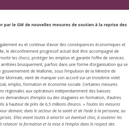
er par le GW de nouvelles mesures de soutien à la reprise des
a également eu et continue d’avoir des conséquences économiques et
elle, le déconfinement progressif actuel doit être accompagné de
tir les chocs, protéger les emplois et garantir l’offre de services.
ou arrêtées brusquement, parfois dans une forme d’organisation qui se
 le gouvernement de Wallonie, sous l’impulsion de la Ministre de
ristie Morreale, vient de marquer son accord sur un troisième volet
ocial, emploi, formation et économie sociale. Certaines mesures
ions régionales aux opérateurs indépendamment des baisses
ts des demandeurs d’emploi ou des stagiaires en formation, d’autres
ls à hauteur de près de 6,5 millions d’euros. «
Toutes les mesures
pour demain; dans le secteur de la santé et de l’aide à la personne, au
rises. Elles visent toutes à amortir un éventuel choc, à soutenir les
à relancer la formation et la mise à l’emploi dans le respect des