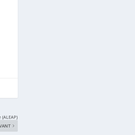
te (ALEAP)
IVANT