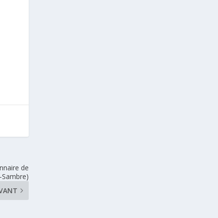
nnaire de
r-Sambre)
IVANT