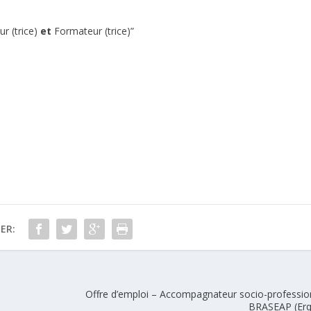
ur (trice)
et
Formateur (trice)”
ER:
Offre d’emploi – Accompagnateur socio-professio
BRASEAP (Erq