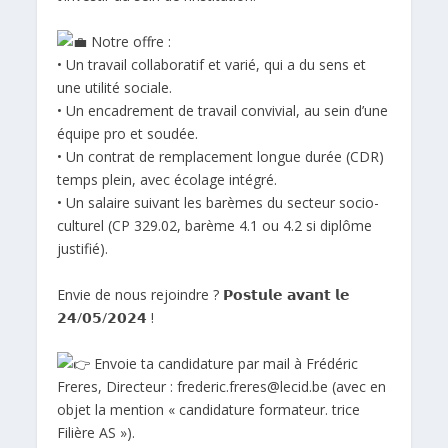
Notre offre :
• Un travail collaboratif et varié, qui a du sens et
une utilité sociale.
• Un encadrement de travail convivial, au sein d’une
équipe pro et soudée.
• Un contrat de remplacement longue durée (CDR)
temps plein, avec écolage intégré.
• Un salaire suivant les barèmes du secteur socio-
culturel (CP 329.02, barème 4.1 ou 4.2 si diplôme
justifié).
Envie de nous rejoindre ? 𝗣𝗼𝘀𝘁𝘂𝗹𝗲 𝗮𝘃𝗮𝗻𝘁 𝗹𝗲
𝟮𝟰/𝟬𝟱/𝟮𝟬𝟮𝟰 !
Envoie ta candidature par mail à Frédéric
Freres, Directeur : frederic.freres@lecid.be (avec en
objet la mention « candidature formateur. trice
Filière AS »).