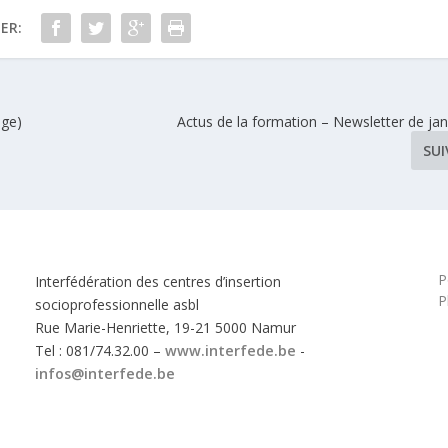
ER:
ège)
Actus de la formation – Newsletter de jan
SU
P
Interfédération des centres d’insertion
P
socioprofessionnelle asbl
Rue Marie-Henriette, 19-21 5000 Namur
Tel : 081/74.32.00 –
www.interfede.be
-
infos@interfede.be