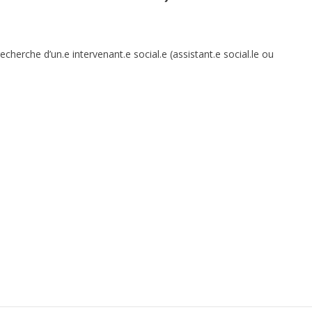
recherche d’un.e intervenant.e social.e (assistant.e social.le ou