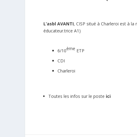
L’asbl AVANTI
, CISP situé à Charleroi est à la 
éducateur.trice A1)
ème
6/10
ETP
CDI
Charleroi
Toutes les infos sur le poste
ici