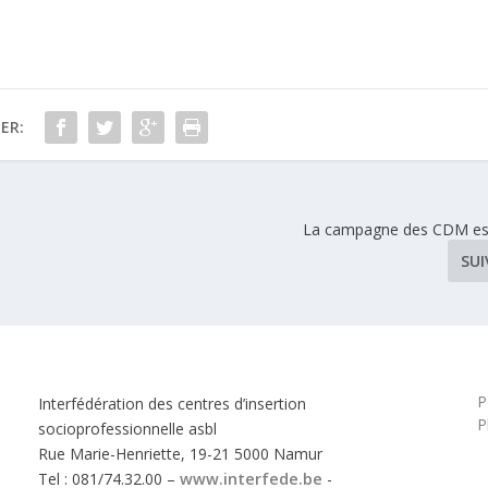
ER:
La campagne des CDM est
SU
P
Interfédération des centres d’insertion
P
socioprofessionnelle asbl
Rue Marie-Henriette, 19-21 5000 Namur
Tel : 081/74.32.00 –
www.interfede.be
-