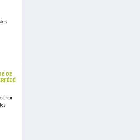
 des
E DE
ERFÉDÉ
ast sur
les