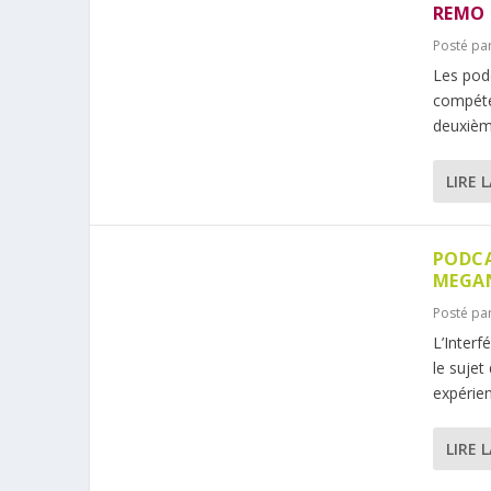
REMO 
Posté pa
Les podc
compéte
deuxième
LIRE 
PODCA
MEGAN
Posté pa
L’Interf
le sujet
expérien
LIRE 