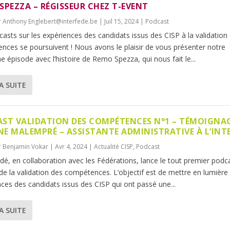
SPEZZA – RÉGISSEUR CHEZ T-EVENT
r
Anthony Englebert@interfede.be
|
Juil 15, 2024
|
Podcast
asts sur les expériences des candidats issus des CISP à la validation
nces se poursuivent ! Nous avons le plaisir de vous présenter notre
 épisode avec l’histoire de Remo Spezza, qui nous fait le...
LA SUITE
ST VALIDATION DES COMPÉTENCES N°1 – TÉMOIGNAG
E MALEMPRÉ – ASSISTANTE ADMINISTRATIVE À L’INT
r
Benjamin Vokar
|
Avr 4, 2024
|
Actualité CISP
,
Podcast
édé, en collaboration avec les Fédérations, lance le tout premier podc
 de la validation des compétences. L’objectif est de mettre en lumière 
ces des candidats issus des CISP qui ont passé une...
LA SUITE