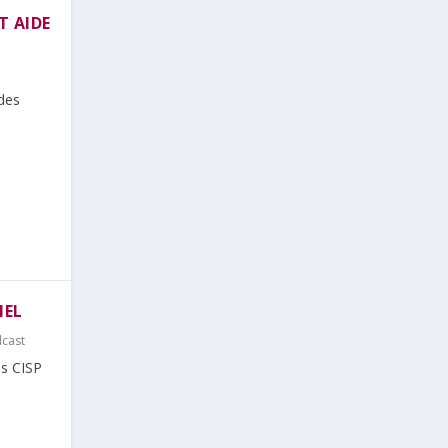
T AIDE
 des
IEL
cast
es CISP