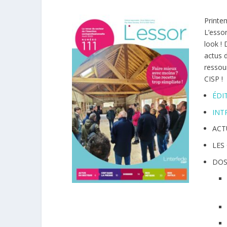
Printe
L’essor
look !
actus d
ressou
CISP !
ÉDIT
INTR
ACT
LES
DOS