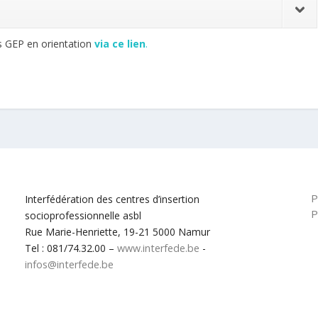
ts GEP en orientation
via ce lien
.
P
Interfédération des centres d’insertion
P
socioprofessionnelle asbl
Rue Marie-Henriette, 19-21 5000 Namur
Tel : 081/74.32.00 –
www.interfede.be
-
infos@interfede.be