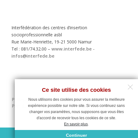
Interfédération des centres d’insertion
socioprofessionnelle asbl
Rue Marie-Henriette, 19-21 5000 Namur
Tel : 081/74.32.00 –
www.interfede.be
-
infos@interfede.be
Ce site utilise des cookies
Politique de protection des données personnelles
Nous utilisons des cookies pour vous assurer la meilleure
Plan du site
expérience possible sur notre site. Si vous continuez sans
changer vos paramètres, nous supposons que vous êtes
d'accord de recevoir tous les cookies de ce site.
En savoir plus
.
Maintenance du site : Deligraph
Continuer