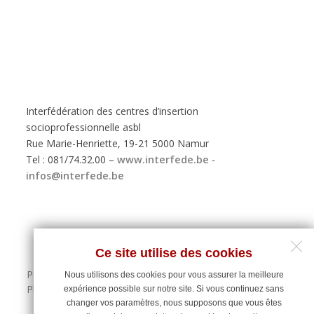
Interfédération des centres d’insertion
socioprofessionnelle asbl
Rue Marie-Henriette, 19-21 5000 Namur
Tel : 081/74.32.00 –
www.interfede.be
-
infos@interfede.be
Ce site utilise des cookies
Politique de protection des données personnelles
Nous utilisons des cookies pour vous assurer la meilleure
Plan du site
expérience possible sur notre site. Si vous continuez sans
changer vos paramètres, nous supposons que vous êtes